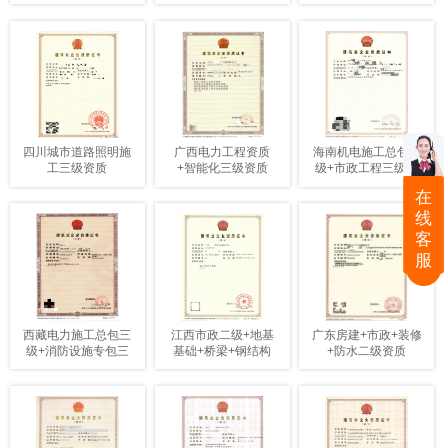
总承包资质三级
四川城市道路照明施
广西电力工程资质
海南机电施工总包三
工三级资质
+智能化三级资质
级+市政工程三级资
质
在
线
客
服
西藏电力施工总包三
江西市政二级+地基
广东房建+市政+装修
级+消防设施专包三
基础+桥梁+钢结构
+防水二级资质
级