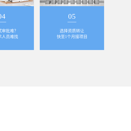
04
05
试审批难？
选择资质转让
术人员难找
快至1个月接项目