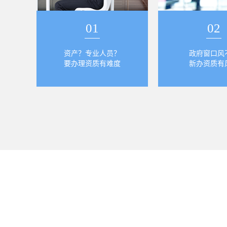
01
02
资产？专业人员？
政府窗口风
要办理资质有难度
新办资质有