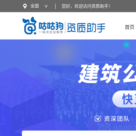
全国
您好，欢迎访问资质助手！
全国
广东
广西
云南
首页
湖北
江苏
四川
陕西
海南
河南
贵州
西藏
江西
山东